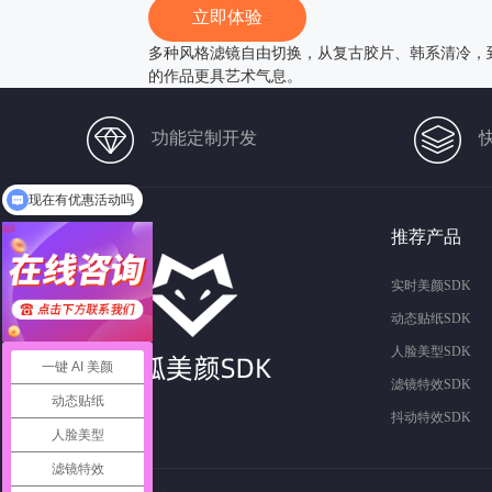
立即体验
多种风格滤镜自由切换，从复古胶片、韩系清冷，
的作品更具艺术气息。
功能定制开发
现在有优惠活动吗
可以介绍下你们的产品么
推荐产品
实时美颜SDK
动态贴纸SDK
人脸美型SDK
一键 AI 美颜
滤镜特效SDK
动态贴纸
抖动特效SDK
人脸美型
滤镜特效