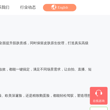
系我们
行业动态
English
智能特效
绿幕抠图
全面提升肌肤质感，同时保留皮肤原生纹理，打造真实高级
人脸关键点
AI人像分割
妆效，都能一键搞定，满足不同场景需求，让自拍、直播、短
脸、欧美深邃脸，还是精致鹅蛋脸，都能轻松驾驭，塑造理想
在线咨询