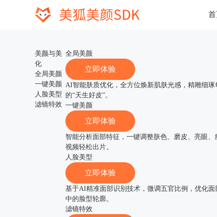
首
美颜与美
全局美颜
Before
After
化
立即体验
全局美颜
一键美颜
AI智能肤质优化，全方位焕新肌肤光感，精雕细
人脸美型
的“天生好皮”。
滤镜特效
一键美颜
Before
After
立即体验
智能分析面部特征，一键调整肤色、磨皮、亮眼、
视频轻松出片。
人脸美型
Before
After
立即体验
基于AI精准面部识别技术，微调五官比例，优化
中的脸型轮廓。
滤镜特效
Before
After