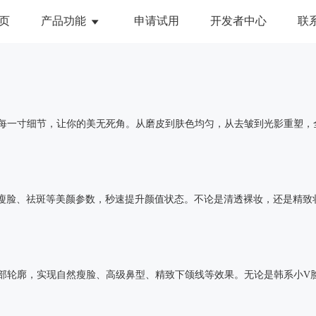
页
产品功能
申请试用
开发者中心
联
美颜与美化
趣味互动
全局美颜
动态贴纸
琢每一寸细节，让你的美无死角。从磨皮到肤色均匀，从去皱到光影重塑，
一键美颜
抖动特效
人脸美型
哈哈镜
滤镜特效
瘦脸、祛斑等美颜参数，秒速提升颜值状态。不论是清透裸妆，还是精致
面部轮廓，实现自然瘦脸、高级鼻型、精致下颌线等效果。无论是韩系小V