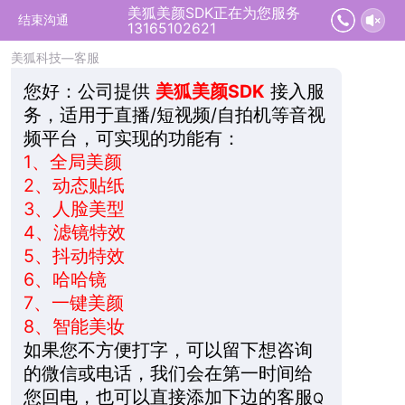
美狐美颜SDK正在为您服务
2026-08-09 07:36:58 开始沟通
结束沟通
13165102621
美狐科技—客服
您好：
公司提供
美狐美颜SDK
接入服
务，适用于直播/短视频/自拍机等音视
频平台，可实现的功能有：
1、
全局美颜
2、
动态贴纸
3、
人脸美型
4、
滤镜特效
5、
抖动特效
6、
哈哈镜
7、
一键美颜
8、
智能美妆
如果您不方便打字，可以留下想咨询
的微信或电话，我们会在第一时间给
您回电，也可以直接添加下边的客服
Q